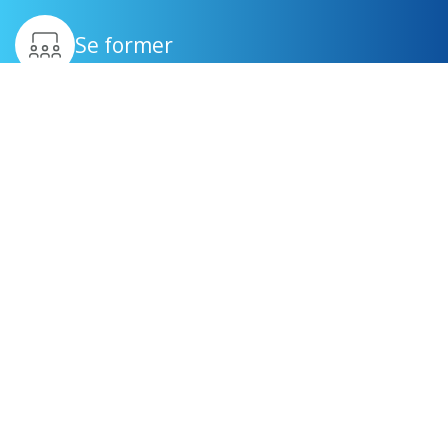
Se former
Être suivi
Générer des revenus
complémentaires
Devenir mandataire immobilier à Paris 4e
arrondissement
Devenir mandataire immobilier