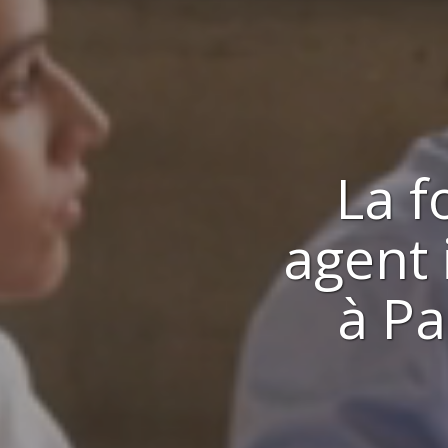
La f
agent
à
Pa