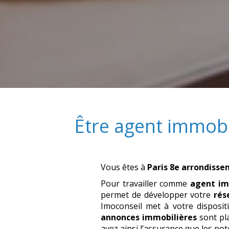
Être
agent immobi
Vous êtes à
Paris 8e arrondiss
Pour travailler comme
agent im
permet de développer votre
rés
Imoconseil met à votre dispositi
annonces immobilières
sont pla
avez ainsi l’assurance que les po