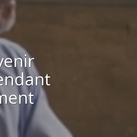
venir
endant
ement