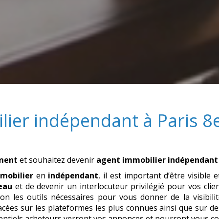
lier indépendant
à
Paris 8
ement
et souhaitez devenir
agent immobilier indépendant
mobilier
en
indépendant
, il est important d’être visible 
eau
et de devenir un interlocuteur privilégié pour vos cl
on les outils nécessaires pour vous donner de la visibilit
cées sur les plateformes les plus connues ainsi que sur des
tentiels acheteurs verront vos annonces et pourront vous co