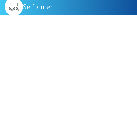
Se former
Être suivi
Générer des revenus
complémentaires
Devenir mandataire immobilier à Pantin
Devenir
mandataire immobilier à la Guadeloupe
Devenir
agent immobilier mandataire à Besançon