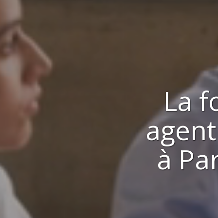
La f
agent
à
Pa