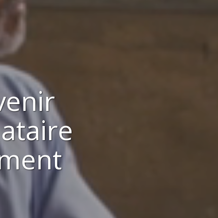
venir
ataire
ement