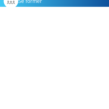
Se former
Être suivi
Générer des revenus
complémentaires
Devenir mandataire immobilier à Beauvais
Devenir agent immobilier indépendant à Garges-
lès-Gonesse
Devenir agent immobilier
mandataire à Villepinte