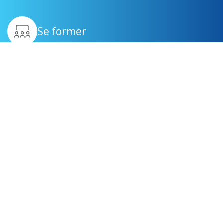
Se former
Être suivi
Générer des revenus
complémentaires
Devenir mandataire immobilier à Grenoble