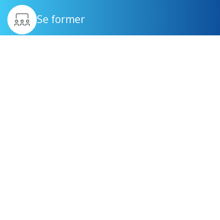
Se former
Être suivi
Générer des revenus
complémentaires
Devenir mandataire immobilier à Mulhouse
Devenir agent immobilier indépendant à Bobigny